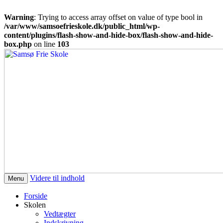
Warning
: Trying to access array offset on value of type bool in
/var/www/samsoefrieskole.dk/public_html/wp-
content/plugins/flash-show-and-hide-box/flash-show-and-hide-
box.php
on line
103
Den frie skole på Samsø
Samsø Frie Skole
Videre til indhold
Menu
Forside
Skolen
Vedtægter
Indskrivning