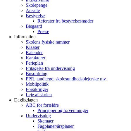
Skolepenge
Ansatte
Bestyrelse
Referater fra bestyrelsesmøder
Bisgaard
Presse
Information
Skolens fysiske rammer
Klasser
Kalender
Karakterer
Ferieplan
Fritagelse fra undervisning
Busordning
PPR, tandlæge, skolesundhedsplejerske mv.
Mobilpolitik
Forsikringer
Leje af skolen
Dagligdagen
ABC for forældre
Principper og forventninger
Undervisning
Skemaer
Fagplaner/årsplaner