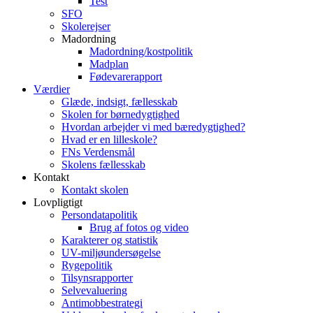
Test
SFO
Skolerejser
Madordning
Madordning/kostpolitik
Madplan
Fødevarerapport
Værdier
Glæde, indsigt, fællesskab
Skolen for børnedygtighed
Hvordan arbejder vi med bæredygtighed?
Hvad er en lilleskole?
FNs Verdensmål
Skolens fællesskab
Kontakt
Kontakt skolen
Lovpligtigt
Persondatapolitik
Brug af fotos og video
Karakterer og statistik
UV-miljøundersøgelse
Rygepolitik
Tilsynsrapporter
Selvevaluering
Antimobbestrategi