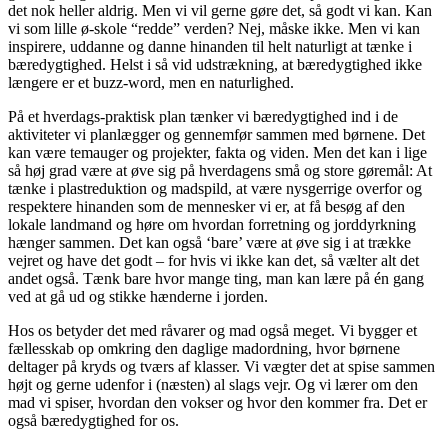
det nok heller aldrig. Men vi vil gerne gøre det, så godt vi kan. Kan
vi som lille ø-skole “redde” verden? Nej, måske ikke. Men vi kan
inspirere, uddanne og danne hinanden til helt naturligt at tænke i
bæredygtighed. Helst i så vid udstrækning, at bæredygtighed ikke
længere er et buzz-word, men en naturlighed.
På et hverdags-praktisk plan tænker vi bæredygtighed ind i de
aktiviteter vi planlægger og gennemfør sammen med børnene. Det
kan være temauger og projekter, fakta og viden. Men det kan i lige
så høj grad være at øve sig på hverdagens små og store gøremål: At
tænke i plastreduktion og madspild, at være nysgerrige overfor og
respektere hinanden som de mennesker vi er, at få besøg af den
lokale landmand og høre om hvordan forretning og jorddyrkning
hænger sammen. Det kan også ‘bare’ være at øve sig i at trække
vejret og have det godt – for hvis vi ikke kan det, så vælter alt det
andet også. Tænk bare hvor mange ting, man kan lære på én gang
ved at gå ud og stikke hænderne i jorden.
Hos os betyder det med råvarer og mad også meget. Vi bygger et
fællesskab op omkring den daglige madordning, hvor børnene
deltager på kryds og tværs af klasser. Vi vægter det at spise sammen
højt og gerne udenfor i (næsten) al slags vejr. Og vi lærer om den
mad vi spiser, hvordan den vokser og hvor den kommer fra. Det er
også bæredygtighed for os.