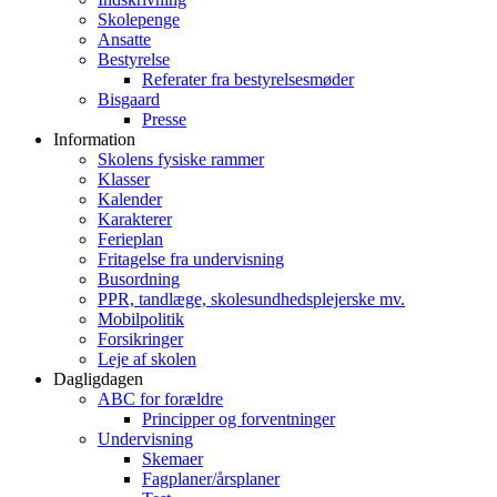
Skolepenge
Ansatte
Bestyrelse
Referater fra bestyrelsesmøder
Bisgaard
Presse
Information
Skolens fysiske rammer
Klasser
Kalender
Karakterer
Ferieplan
Fritagelse fra undervisning
Busordning
PPR, tandlæge, skolesundhedsplejerske mv.
Mobilpolitik
Forsikringer
Leje af skolen
Dagligdagen
ABC for forældre
Principper og forventninger
Undervisning
Skemaer
Fagplaner/årsplaner