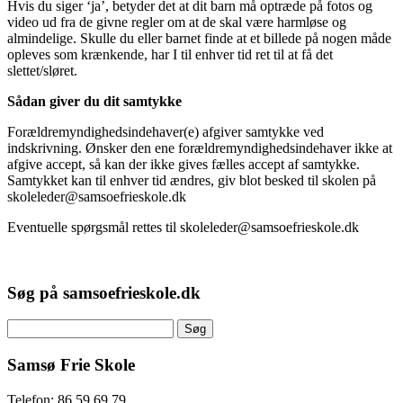
Hvis du siger ‘ja’, betyder det at dit barn må optræde på fotos og
video ud fra de givne regler om at de skal være harmløse og
almindelige. Skulle du eller barnet finde at et billede på nogen måde
opleves som krænkende, har I til enhver tid ret til at få det
slettet/sløret.
Sådan giver du dit samtykke
Forældremyndighedsindehaver(e) afgiver samtykke ved
indskrivning. Ønsker den ene forældremyndighedsindehaver ikke at
afgive accept, så kan der ikke gives fælles accept af samtykke.
Samtykket kan til enhver tid ændres, giv blot besked til skolen på
skoleleder@samsoefrieskole.dk
Eventuelle spørgsmål rettes til skoleleder@samsoefrieskole.dk
Søg på samsoefrieskole.dk
Søg
efter:
Samsø Frie Skole
Telefon: 86 59 69 79