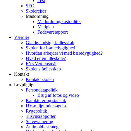
Test
SFO
Skolerejser
Madordning
Madordning/kostpolitik
Madplan
Fødevarerapport
Værdier
Glæde, indsigt, fællesskab
Skolen for børnedygtighed
Hvordan arbejder vi med bæredygtighed?
Hvad er en lilleskole?
FNs Verdensmål
Skolens fællesskab
Kontakt
Kontakt skolen
Lovpligtigt
Persondatapolitik
Brug af fotos og video
Karakterer og statistik
UV-miljøundersøgelse
Rygepolitik
Tilsynsrapporter
Selvevaluering
Antimobbestrategi