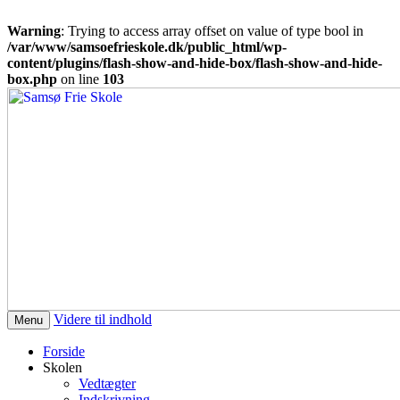
Warning
: Trying to access array offset on value of type bool in
/var/www/samsoefrieskole.dk/public_html/wp-
content/plugins/flash-show-and-hide-box/flash-show-and-hide-
box.php
on line
103
Den frie skole på Samsø
Samsø Frie Skole
Videre til indhold
Menu
Forside
Skolen
Vedtægter
Indskrivning