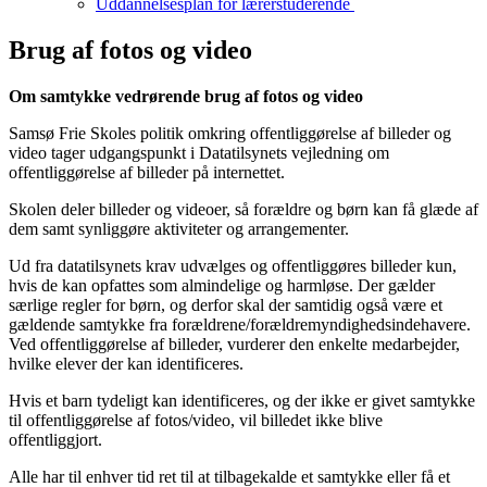
Uddannelsesplan for lærerstuderende
Brug af fotos og video
Om samtykke vedrørende brug af fotos og video
Samsø Frie Skoles politik omkring offentliggørelse af billeder og
video tager udgangspunkt i Datatilsynets vejledning om
offentliggørelse af billeder på internettet.
Skolen deler billeder og videoer, så forældre og børn kan få glæde af
dem samt synliggøre aktiviteter og arrangementer.
Ud fra datatilsynets krav udvælges og offentliggøres billeder kun,
hvis de kan opfattes som almindelige og harmløse. Der gælder
særlige regler for børn, og derfor skal der samtidig også være et
gældende samtykke fra forældrene/forældremyndighedsindehavere.
Ved offentliggørelse af billeder, vurderer den enkelte medarbejder,
hvilke elever der kan identificeres.
Hvis et barn tydeligt kan identificeres, og der ikke er givet samtykke
til offentliggørelse af fotos/video, vil billedet ikke blive
offentliggjort.
Alle har til enhver tid ret til at tilbagekalde et samtykke eller få et