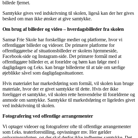
billede fjernet.
Samtykke gives ved indskrivning til skolen, ligeså kan der her gives
besked om man ikke ønsker at give samtykke.
Om brug af billeder og video – hverdagsbilleder fra skolen
Samsø Frie Skole har forskellige medier og platforme, hvor vi
offentliggør billeder og videoer. De primære platforme for
offentliggørelse af situationsbilleder er skolens hjemmeside,
Facebook-side og Instagram-side. Det primære formål med at
offentliggøre billeder er, at forældre og børn kan følge med i
dagligdagen og f.eks. kan bruge billederne til at tale om særlige
øjeblikke såvel som dagligdagssituationer.
Hvis materialet har markedsføring som formål, vil skolen kun bruge
materiale, hvor der er givet samtykke til dette. Hvis der ikke
foreligger et samtykke, vil skolen rette henvendelse til forældrene og
anmode om samtykke. Samtykke til markedsføring er ligeledes givet
ved indskrivning til skolen.
Fotografering ved offentlige arrangementer
Vi optager videoer og fotograferer ofte til offentlige arrangementer
som f.eks. teaterforestilling, opvisninger mv. Her gælder
oplysningspligten, og der skal derfor ikke indhentes samtykke. Det