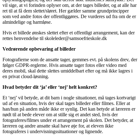
vil sige, at vi forinden oplyser om, at der tages billeder, og at alle har
ret til at få dem slettet/sløret. Her gælder samme grundprincipper
som ved andre fotos der offentliggøres. De vurderes ud fra om de er
almindelige og harmløse.
Hvis et billede ønskes slettet efter et offentligt arrangement, kan der
rettes henvendelse til skoleleder@samsoefrieskole.dk
Vedrørende opbevaring af billeder
Fotografierne som de ansatte tager, gemmes evt. på skolens drev, der
følger GDPR-reglerne. Hvis ansatte tager fotos eller video med
deres mobil, skal dette slettes umiddelbart efter og må ikke lagres i
en privat cloud-løsning.
Hvad betyder dit ‘ja’ eller ‘nej’ helt konkret?
Et ‘nej’ vil betyde, at dit barn i nogle situationer, må tages kortvarigt
ud af en situation, hvis der skal tages billeder eller filmes. Eller at
han/hun på anden måde ikke er synlig. Det kan betyde at læreren er
nødt til at bede elever om at stille sig et andet sted, hvis der
fotograferes/filmes under et arrangement på skolen. Det betyder, at
læreren og andre ansatte skal have øje for, at eleven ikke
fotograferes i undervisningssituationer og lignende.