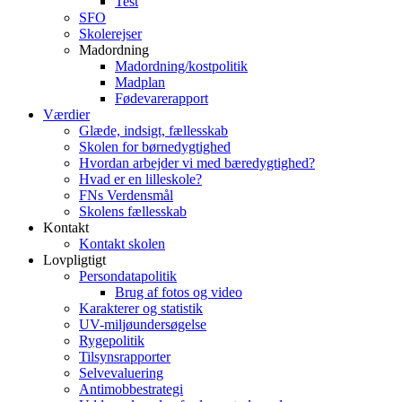
Test
SFO
Skolerejser
Madordning
Madordning/kostpolitik
Madplan
Fødevarerapport
Værdier
Glæde, indsigt, fællesskab
Skolen for børnedygtighed
Hvordan arbejder vi med bæredygtighed?
Hvad er en lilleskole?
FNs Verdensmål
Skolens fællesskab
Kontakt
Kontakt skolen
Lovpligtigt
Persondatapolitik
Brug af fotos og video
Karakterer og statistik
UV-miljøundersøgelse
Rygepolitik
Tilsynsrapporter
Selvevaluering
Antimobbestrategi