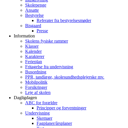
Skolepenge
Ansatte
Bestyrelse
Referater fra bestyrelsesmøder
Bisgaard
Presse
Information
Skolens fysiske rammer
Klasser
Kalender
Karakterer
Ferieplan
Fritagelse fra undervisning
Busordning
PPR, tandlæge, skolesundhedsplejerske mv.
Mobilpolitik
Forsikringer
Leje af skolen
Dagligdagen
ABC for forældre
Principper og forventninger
Undervisning
Skemaer
Fagplaner/årsplaner