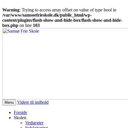
Warning
: Trying to access array offset on value of type bool in
/var/www/samsoefrieskole.dk/public_html/wp-
content/plugins/flash-show-and-hide-box/flash-show-and-hide-
box.php
on line
103
Den frie skole på Samsø
Samsø Frie Skole
Videre til indhold
Menu
Forside
Skolen
Vedtægter
Indskrivning