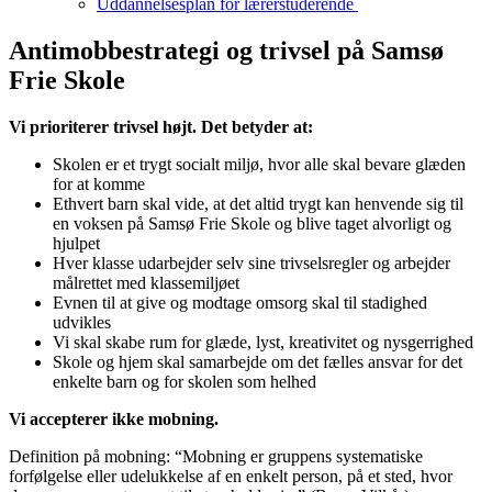
Uddannelsesplan for lærerstuderende
Antimobbestrategi og trivsel på Samsø
Frie Skole
Vi prioriterer trivsel højt. Det betyder at:
Skolen er et trygt socialt miljø, hvor alle skal bevare glæden
for at komme
Ethvert barn skal vide, at det altid trygt kan henvende sig til
en voksen på Samsø Frie Skole og blive taget alvorligt og
hjulpet
Hver klasse udarbejder selv sine trivselsregler og arbejder
målrettet med klassemiljøet
Evnen til at give og modtage omsorg skal til stadighed
udvikles
Vi skal skabe rum for glæde, lyst, kreativitet og nysgerrighed
Skole og hjem skal samarbejde om det fælles ansvar for det
enkelte barn og for skolen som helhed
Vi accepterer ikke mobning.
Definition på mobning: “Mobning er gruppens systematiske
forfølgelse eller udelukkelse af en enkelt person, på et sted, hvor