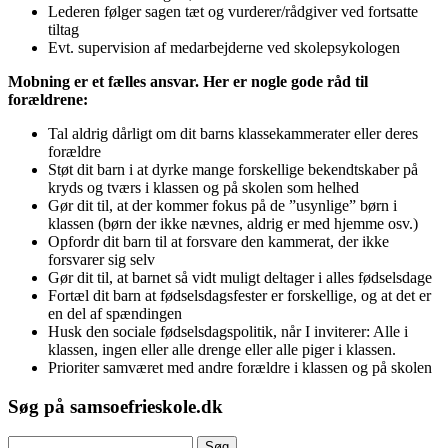
Lederen følger sagen tæt og vurderer/rådgiver ved fortsatte
tiltag
Evt. supervision af medarbejderne ved skolepsykologen
Mobning er et fælles ansvar. Her er nogle gode råd til
forældrene:
Tal aldrig dårligt om dit barns klassekammerater eller deres
forældre
Støt dit barn i at dyrke mange forskellige bekendtskaber på
kryds og tværs i klassen og på skolen som helhed
Gør dit til, at der kommer fokus på de ”usynlige” børn i
klassen (børn der ikke nævnes, aldrig er med hjemme osv.)
Opfordr dit barn til at forsvare den kammerat, der ikke
forsvarer sig selv
Gør dit til, at barnet så vidt muligt deltager i alles fødselsdage
Fortæl dit barn at fødselsdagsfester er forskellige, og at det er
en del af spændingen
Husk den sociale fødselsdagspolitik, når I inviterer: Alle i
klassen, ingen eller alle drenge eller alle piger i klassen.
Prioriter samværet med andre forældre i klassen og på skolen
Søg på samsoefrieskole.dk
Søg