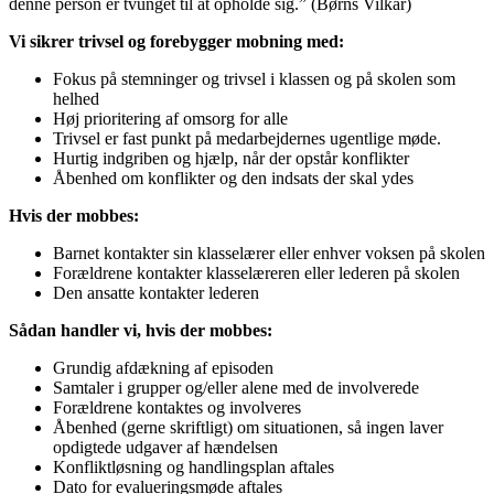
denne person er tvunget til at opholde sig.” (Børns Vilkår)
Vi sikrer trivsel og forebygger mobning med:
Fokus på stemninger og trivsel i klassen og på skolen som
helhed
Høj prioritering af omsorg for alle
Trivsel er fast punkt på medarbejdernes ugentlige møde.
Hurtig indgriben og hjælp, når der opstår konflikter
Åbenhed om konflikter og den indsats der skal ydes
Hvis der mobbes:
Barnet kontakter sin klasselærer eller enhver voksen på skolen
Forældrene kontakter klasselæreren eller lederen på skolen
Den ansatte kontakter lederen
Sådan handler vi, hvis der mobbes:
Grundig afdækning af episoden
Samtaler i grupper og/eller alene med de involverede
Forældrene kontaktes og involveres
Åbenhed (gerne skriftligt) om situationen, så ingen laver
opdigtede udgaver af hændelsen
Konfliktløsning og handlingsplan aftales
Dato for evalueringsmøde aftales